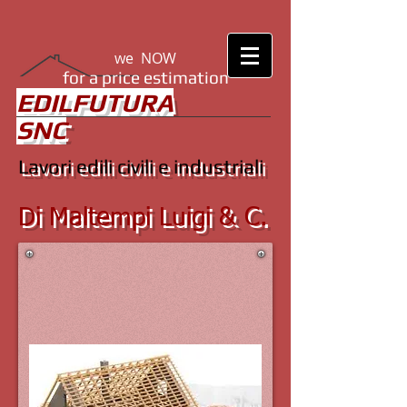
we
NOW
​for a price estimation
​​​EDILFUTURA
SNC
Lavori edili civili e industriali
Di Maltempi Luigi & C.