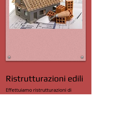
Ristrutturazioni edili
Effettuiamo ristrutturazioni di
appartamenti, edifici condominiali e
edifici industriali. Ristrutturazioni
di bagni e cucine.
Modifiche interne di vario genere.
Rifacimento di terrazzi e balconi.